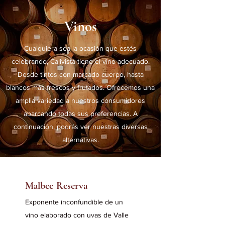
Vinos
Cualquiera sea la ocasión que estés
celebrando, Calivista tiene el vino adecuado.
Desde tintos con marcado cuerpo, hasta
blancos más frescos y frutados. Ofrecemos una
amplia variedad a nuestros consumidores
abarcando todas sus preferencias. A
continuación, podrás ver nuestras diversas
alternativas.
Malbec Reserva
Exponente inconfundible de un
vino elaborado con uvas de Valle