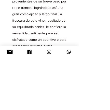
provenientes de su breve paso por
roble francés, lográndose así una
gran complejidad y largo final. La
frescura de este vino, resultado de
su equilibrada acidez, le confiere la
versatilidad suficiente para ser
disfrutado como un aperitivo o para
acompañar grandes platos.
Comprar
Red Blend
Este vino es el resultado de la
perfecta combinación de los
mejores exponentes de Malbec,
Cabernet Sauvignon, Cabernet
Franc y Petit Verdot seleccionados
en nuestro viñedo, elaborados